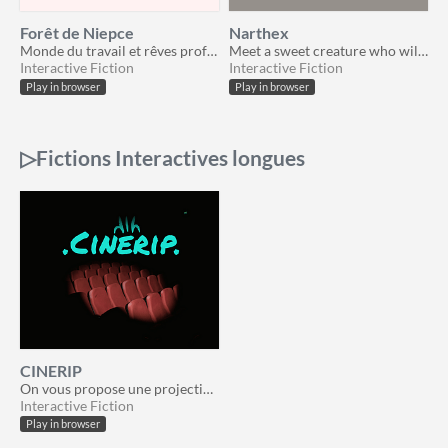
Forêt de Niepce
Narthex
Monde du travail et rêves profonds (FI de moins de 5 minutes)
Meet a sweet creature who will guide you to your party (made in 4 hours)
Interactive Fiction
Interactive Fiction
Play in browser
Play in browser
▷Fictions Interactives longues
CINERIP
On vous propose une projection secrète d’un film très attendu, dans un vrai cinéma...
Interactive Fiction
Play in browser