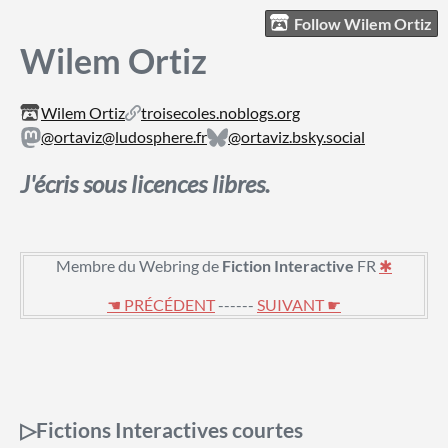
Follow Wilem Ortiz
Wilem Ortiz
Wilem Ortiz
troisecoles.noblogs.org
@ortaviz@ludosphere.fr
@ortaviz.bsky.social
J'écris sous licences libres.
Membre du Webring de
Fiction Interactive
FR
✱
☚ PRÉCÉDENT
------
SUIVANT ☛
.
.
▷Fictions Interactives courtes